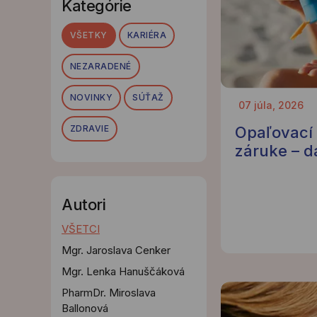
Kategórie
VŠETKY
KARIÉRA
NEZARADENÉ
NOVINKY
SÚŤAŽ
07 júla, 2026
ZDRAVIE
Opaľovací
záruke – d
Autori
VŠETCI
Mgr. Jaroslava Cenker
Mgr. Lenka Hanuščáková
PharmDr. Miroslava
Ballonová