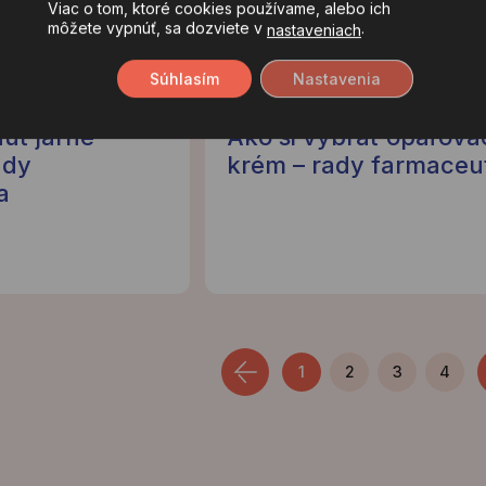
Viac o tom, ktoré cookies používame, alebo ich
môžete vypnúť, sa dozviete v
.
nastaveniach
Súhlasím
Nastavenia
10 apríla, 2026
uť jarné
Ako si vybrať opaľova
ady
krém – rady farmaceu
a
1
2
3
4