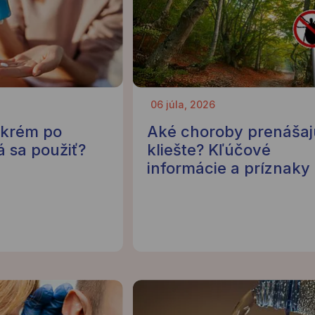
06 júla, 2026
 krém po
Aké choroby prenášaj
á sa použiť?
kliešte? Kľúčové
informácie a príznaky