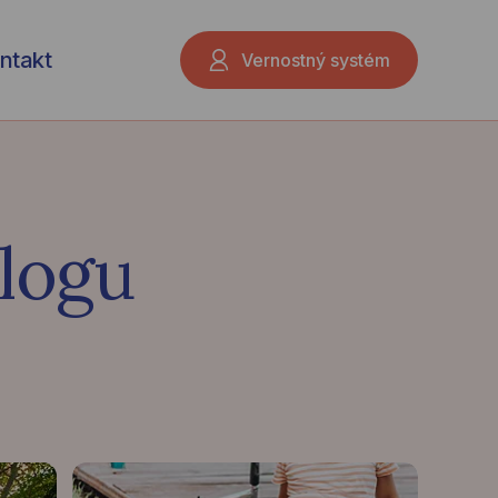
ntakt
Vernostný systém
logu