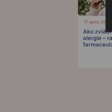
17 apríla, 2026
Ako zvládn
alergie – r
farmaceut