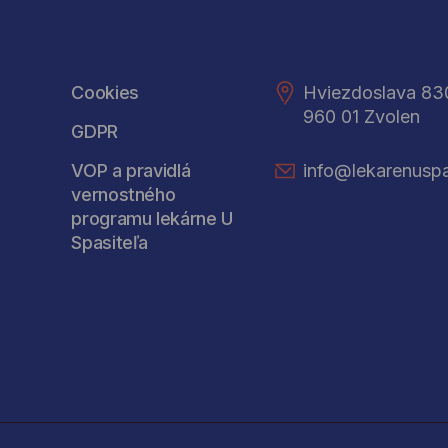
Cookies
Hviezdoslava 83
960 01 Zvolen
GDPR
VOP a pravidlá
info@lekarenuspa
vernostného
programu lekárne U
Spasiteľa