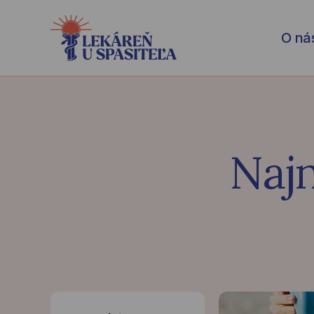
O ná
Naj