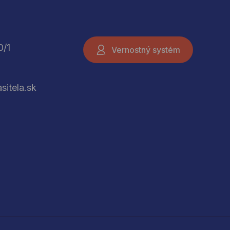
0/1
Vernostný systém
sitela.sk