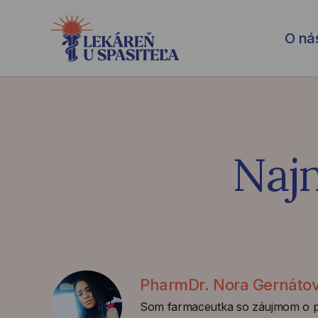
O ná
Naj
PharmDr. Nora Gernáto
Som farmaceutka so záujmom o pr