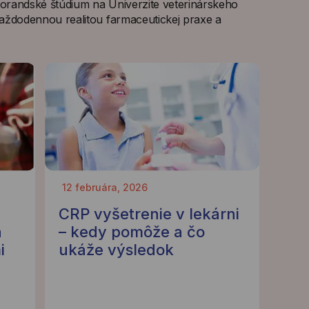
torandské štúdium na Univerzite veterinárskeho
každodennou realitou farmaceutickej praxe a
12 februára, 2026
CRP vyšetrenie v lekárni
a
– kedy pomôže a čo
i
ukáže výsledok