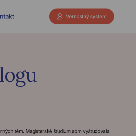
ntakt
Vernostný systém
logu
rných tém. Magisterské štúdium som vyštudovala