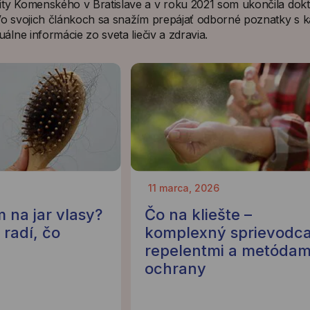
zity Komenského v Bratislave a v roku 2021 som ukončila dok
 Vo svojich článkoch sa snažím prepájať odborné poznatky s 
uálne informácie zo sveta liečiv a zdravia.
11 marca, 2026
 na jar vlasy?
Čo na kliešte –
radí, čo
komplexný sprievodc
repelentmi a metódam
ochrany