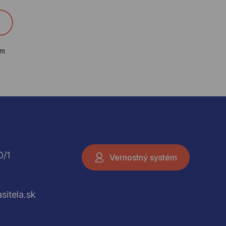
ím
0/1
Vernostný systém
sitela.sk