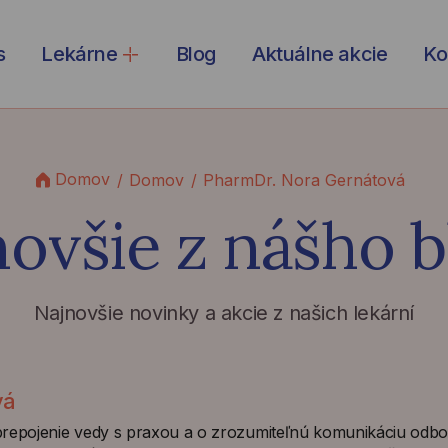
s
Lekárne
Blog
Aktuálne akcie
Ko
Domov
Domov
PharmDr. Nora Gernátová
novšie
z nášho b
Najnovšie novinky a akcie z našich lekární
vá
epojenie vedy s praxou a o zrozumiteľnú komunikáciu odbo