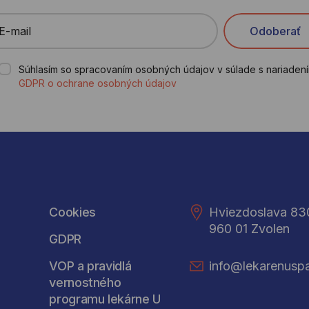
E-mail
Odoberať
Súhlasím so spracovaním osobných údajov v súlade s nariaden
GDPR o ochrane osobných údajov
Cookies
Hviezdoslava 83
960 01 Zvolen
GDPR
VOP a pravidlá
info@lekarenuspa
vernostného
programu lekárne U