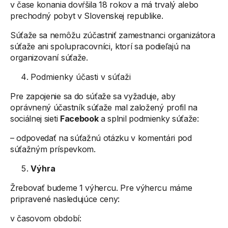
v čase konania dovŕšila 18 rokov a má trvalý alebo
prechodný pobyt v Slovenskej republike.
Súťaže sa nemôžu zúčastniť zamestnanci organizátora
súťaže ani spolupracovníci, ktorí sa podieľajú na
organizovaní súťaže.
Podmienky účasti v súťaži
Pre zapojenie sa do súťaže sa vyžaduje, aby
oprávnený účastník súťaže mal založený profil na
sociálnej sieti
Facebook
a splnil podmienky súťaže:
– odpovedať na súťažnú otázku v komentári pod
súťažným príspevkom.
Výhra
Žrebovať budeme 1 výhercu. Pre výhercu máme
pripravené nasledujúce ceny:
v časovom období: