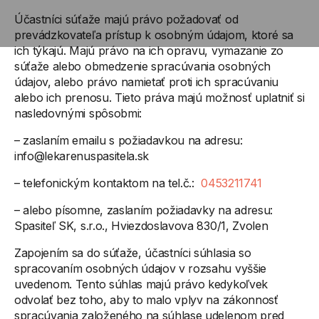
Účastníci súťaže majú právo požadovať od
prevádzkovateľa prístup k osobným údajom, ktoré sa
ich týkajú. Majú právo na ich opravu, vymazanie zo
súťaže alebo obmedzenie spracúvania osobných
údajov, alebo právo namietať proti ich spracúvaniu
alebo ich prenosu. Tieto práva majú možnosť uplatniť si
nasledovnými spôsobmi:
– zaslaním emailu s požiadavkou na adresu:
info@lekarenuspasitela.sk
– telefonickým kontaktom na tel.č.:
0453211741
– alebo písomne, zaslaním požiadavky na adresu:
Spasiteľ SK, s.r.o., Hviezdoslavova 830/1, Zvolen
Zapojením sa do súťaže, účastníci súhlasia so
spracovaním osobných údajov v rozsahu vyššie
uvedenom. Tento súhlas majú právo kedykoľvek
odvolať bez toho, aby to malo vplyv na zákonnosť
spracúvania založeného na súhlase udelenom pred