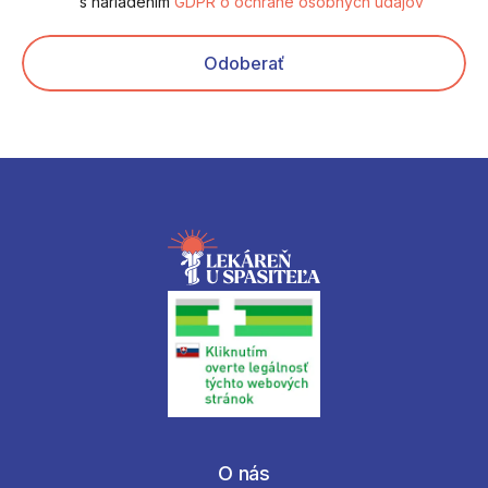
s nariadením
GDPR o ochrane osobných údajov
Odoberať
O nás