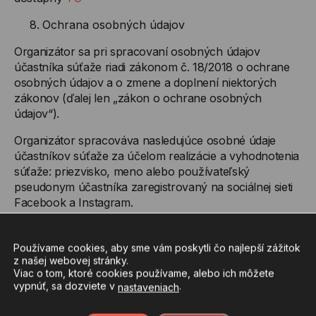
Ochrana osobných údajov
Organizátor sa pri spracovaní osobných údajov
účastníka súťaže riadi zákonom č. 18/2018 o ochrane
osobných údajov a o zmene a doplnení niektorých
zákonov (ďalej len „zákon o ochrane osobných
údajov“).
Organizátor spracováva nasledujúce osobné údaje
účastníkov súťaže za účelom realizácie a vyhodnotenia
súťaže: priezvisko, meno alebo používateľský
pseudonym účastníka zaregistrovaný na sociálnej sieti
Facebook a Instagram.
Organizátor spracováva nasledujúce osobné údaje
výhercu za účelom odovzdania výhry inak, ako
Používame cookies, aby sme vám poskytli čo najlepší zážitok
osobným prevzatím: meno, priezvisko, adresa, na
z našej webovej stránky.
Viac o tom, ktoré cookies používame, alebo ich môžete
ktorú má byť výhra zaslaná a kontaktné telefónne
vypnúť, sa dozviete v
.
nastaveniach
číslo. Tieto osobné údaje budú zároveň odovzdané
doručovateľskej spoločnosti za účelom doručenia