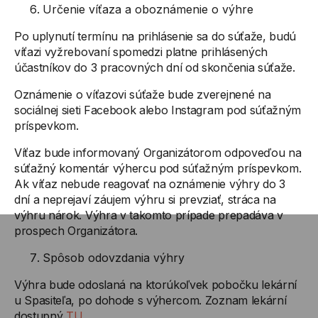
Určenie víťaza a oboznámenie o výhre
Po uplynutí termínu na prihlásenie sa do súťaže, budú
víťazi vyžrebovaní spomedzi platne prihlásených
účastníkov do 3 pracovných dní od skončenia súťaže.
Oznámenie o víťazovi súťaže bude zverejnené na
sociálnej sieti Facebook alebo Instagram pod súťažným
príspevkom.
Víťaz bude informovaný Organizátorom odpoveďou na
súťažný komentár výhercu pod súťažným príspevkom.
Ak víťaz nebude reagovať na oznámenie výhry do 3
dní a neprejaví záujem výhru si prevziať, stráca na
výhru nárok. Výhra v takomto prípade prepadáva v
prospech Organizátora.
Spôsob odovzdania výhry
Výhra bude odoslaná na ktorúkoľvek pobočku lekární
u Spasiteľa, po dohode s výhercom. Zoznam lekární
dostupný
TU