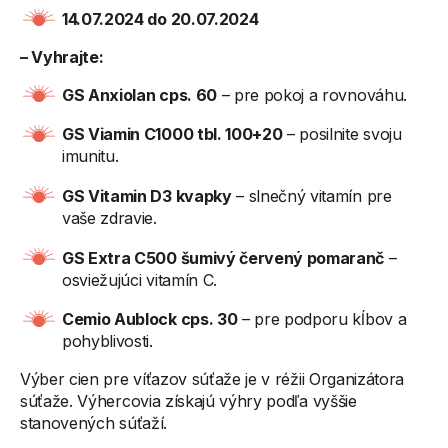
14.07.2024 do 20.07.2024
– Vyhrajte:
GS Anxiolan cps. 60
– pre pokoj a rovnováhu.
GS Viamin C1000 tbl. 100+20
– posilnite svoju
imunitu.
GS Vitamin D3 kvapky
– slnečný vitamín pre
vaše zdravie.
GS Extra C500 šumivý červený pomaranč
–
osviežujúci vitamín C.
Cemio Aublock cps. 30
– pre podporu kĺbov a
pohyblivosti.
Výber cien pre víťazov súťaže je v réžii Organizátora
súťaže. Výhercovia získajú výhry podľa vyššie
stanovených súťaží.