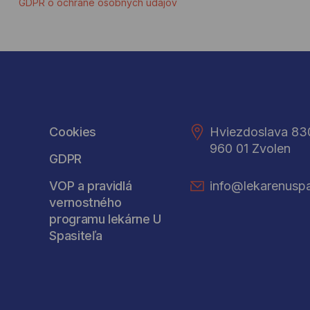
GDPR o ochrane osobných údajov
Cookies
Hviezdoslava 83
960 01 Zvolen
GDPR
VOP a pravidlá
info@lekarenuspa
vernostného
programu lekárne U
Spasiteľa