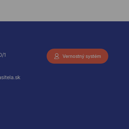
0/1
Vernostný systém
sitela.sk